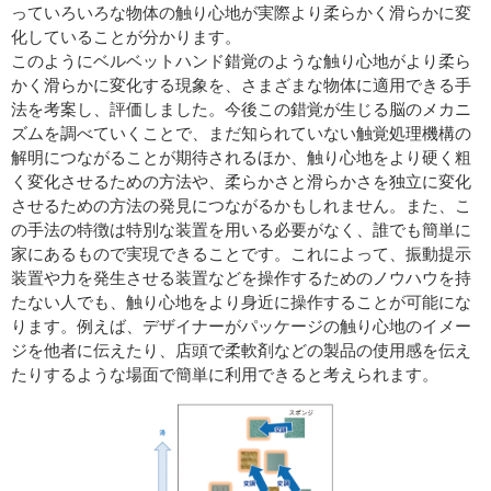
っていろいろな物体の触り心地が実際より柔らかく滑らかに変
化していることが分かります。
このようにベルベットハンド錯覚のような触り心地がより柔ら
かく滑らかに変化する現象を、さまざまな物体に適用できる手
法を考案し、評価しました。今後この錯覚が生じる脳のメカニ
ズムを調べていくことで、まだ知られていない触覚処理機構の
解明につながることが期待されるほか、触り心地をより硬く粗
く変化させるための方法や、柔らかさと滑らかさを独立に変化
させるための方法の発見につながるかもしれません。また、こ
の手法の特徴は特別な装置を用いる必要がなく、誰でも簡単に
家にあるもので実現できることです。これによって、振動提示
装置や力を発生させる装置などを操作するためのノウハウを持
たない人でも、触り心地をより身近に操作することが可能にな
ります。例えば、デザイナーがパッケージの触り心地のイメー
ジを他者に伝えたり、店頭で柔軟剤などの製品の使用感を伝え
たりするような場面で簡単に利用できると考えられます。