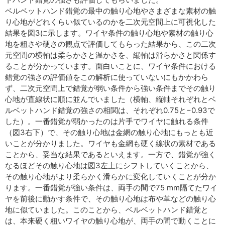
ベルベットハンド錯覚の最中の触り心地やさまざまな素材の触
り心地がどれくらい似ているのかを二次元空間上に可視化した
結果を図3に示します。ワイヤ条件の触り心地や素材の触り心
地を粗さや硬さの観点で評価してもらった結果から、この二次
元空間の横軸は柔らかさと温かさを、縦軸は滑らかさと関係す
ることが分かっています。面白いことに、ワイヤ条件における
錯覚の強さの評価値をこの解析に使っていないにもかかわら
ず、二次元空間上で錯覚が弱い条件から強い条件までその触り
心地が直線状に順に並んでいました（横軸、縦軸それぞれとベ
ルベットハンド錯覚の強さの相関は、それぞれ0.75と−0.93で
した）。一番錯覚が弱かったのは片手でワイヤに触れる条件
（図3右下）で、その触り心地は金網の触り心地にもっとも近
いことが分かりました。ワイヤも金網も硬く線状の素材である
ことから、妥当な結果であるといえます。一方で、錯覚が強く
なるほどその触り心地は図3左上にシフトしていくことから、
その触り心地がより柔らかく滑らかに変化していくことが分か
ります。一番錯覚が強い条件は、両手の間で75 mm隔てたワイ
ヤを前後に動かす条件で、その触り心地は布や革などの触り心
地に似ていました。このことから、ベルベットハンド錯覚と
は、本来硬く粗いワイヤの触り心地が、両手の間で動くことに