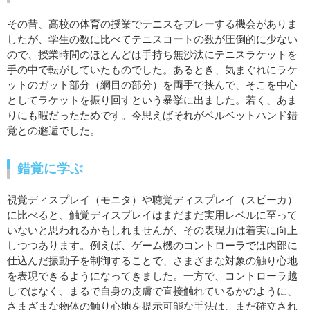
その昔、高校の体育の授業でテニスをプレーする機会がありま
したが、学生の数に比べてテニスコートの数が圧倒的に少ない
ので、授業時間のほとんどは手持ち無沙汰にテニスラケットを
手の中で転がしていたものでした。あるとき、気まぐれにラケ
ットのガット部分（網目の部分）を両手で挟んで、そこを中心
としてラケットを振り回すという暴挙に出ました。若く、あま
りにも暇だったためです。今思えばそれがベルベットハンド錯
覚との邂逅でした。
錯覚に学ぶ
視覚ディスプレイ（モニタ）や聴覚ディスプレイ（スピーカ）
に比べると、触覚ディスプレイはまだまだ実用レベルに至って
いないと思われるかもしれませんが、その表現力は着実に向上
しつつあります。例えば、ゲーム機のコントローラでは内部に
仕込んだ振動子を制御することで、さまざまな対象の触り心地
を表現できるようになってきました。一方で、コントローラ越
しではなく、まるで自身の皮膚で直接触れているかのように、
さまざまな物体の触り心地を提示可能な手法は、まだ確立され