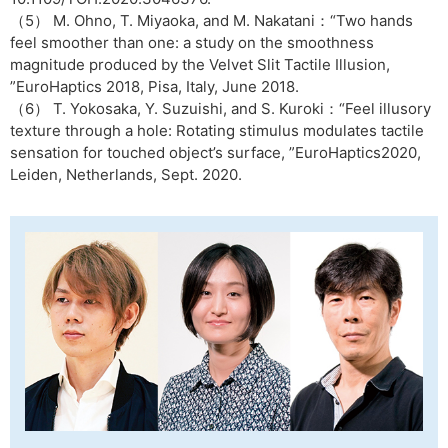
（5） M. Ohno, T. Miyaoka, and M. Nakatani：“Two hands
feel smoother than one: a study on the smoothness
magnitude produced by the Velvet Slit Tactile Illusion,
”EuroHaptics 2018, Pisa, Italy, June 2018.
（6） T. Yokosaka, Y. Suzuishi, and S. Kuroki：“Feel illusory
texture through a hole: Rotating stimulus modulates tactile
sensation for touched object’s surface, ”EuroHaptics2020,
Leiden, Netherlands, Sept. 2020.