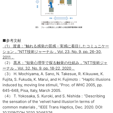
■参考文献
（1） 渡邊：“触れる感覚の質感・実感に着目したコミュニケー
ション，”NTT技術ジャーナル，Vol. 23, No. 9, pp. 26-30,
2011．
（2）
黒木：“知覚心理学で探る触覚の仕組み，”NTT技術ジャ
ーナル，Vol. 32, No. 9, pp. 18-22, 2020．
（3） H. Mochiyama, A. Sano, N. Takesue, R. Kikuuwe, K.
Fujita, S. Fukuda, K. Marui, and H. Fujimoto：“Haptic illusions
induced by, moving line stimuli, ”Proc. of WHC 2005, pp.
645-648, Pisa, Italy, March 2005.
（4） T. Yokosaka, S. Kuroki, and S. Nishida：“Describing
the sensation of the ‘velvet hand illusion’in terms of
common materials , ”IEEE Trans Haptics, Dec. 2020. DOI:
10.1109/TOH.2020.3046376.