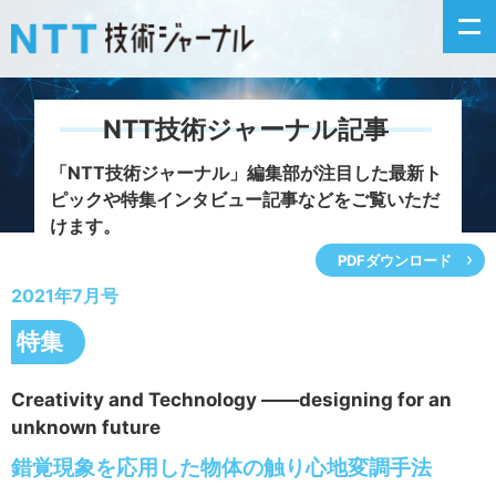
NTT技術ジャーナル記事
新着情報
「NTT技術ジャーナル」編集部が注目した
最新ト
ピックや特集インタビュー記事などをご覧いただ
最新号の主な記事
けます。
PDFダウンロード
カテゴリ毎記事
2021年7月号
掲載月毎記事
特集
イベントカレンダー
Creativity and Technology ――designing for an
unknown future
問い合わせ
錯覚現象を応用した物体の触り心地変調手法