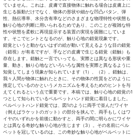
ていません。これは、皮膚で直接物体に触れる場合は皮膚上に
生じる振動だけでなく、物体の形状や細かな凹凸パタン、弾
性、熱伝導率、水分含有率などのさまざまな物理特性や状態も
触り心地の判断に用いられるためであり、このことが複雑な特
性や状態を柔軟に再現提示する装置の実現を困難にしていま
す。そこでヒントとなるのが、触り心地の錯覚現象です。
錯覚というと動かないはずの絵が動いて見えるような目の錯覚
（錯視）が有名ですが、手などの皮膚で生じる錯覚（錯触）も
存在します。錯触と一言でいっても、実際とは異なる形状や重
量、動き、触り心地などいろいろな属性を実際と異なるように
知覚してしまう現象が知られています（1）、（2）。錯触は、
我々人間が物体に触れたときに、その物体の性質をどのように
推定しているのかというメカニズムを考えるためのヒントを与
えてくれるという点で重要です。本稿では、触り心地の錯覚の1
つとして知られているベルベットハンド錯覚に着目しました。
ベルベットハンド錯覚では、図1のように両手で並んだワイヤ
（例えばラケットのガット）の部分を挟んで、両手もしくはワ
イヤのいずれかを前後に動かすと、両手の間に明らかにワイヤ
とは異なる奇妙な触り心地が生じます（3）。その名前にベル
ベットを冠しているのは、この奇妙な触り心地がベルベットに