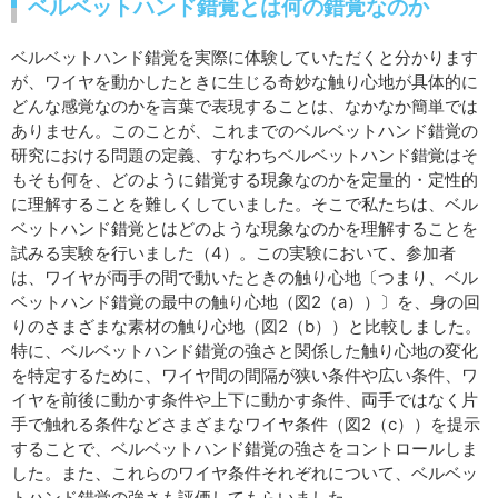
ベルベットハンド錯覚とは何の錯覚なのか
ベルベットハンド錯覚を実際に体験していただくと分かります
が、ワイヤを動かしたときに生じる奇妙な触り心地が具体的に
どんな感覚なのかを言葉で表現することは、なかなか簡単では
ありません。このことが、これまでのベルベットハンド錯覚の
研究における問題の定義、すなわちベルベットハンド錯覚はそ
もそも何を、どのように錯覚する現象なのかを定量的・定性的
に理解することを難しくしていました。そこで私たちは、ベル
ベットハンド錯覚とはどのような現象なのかを理解することを
試みる実験を行いました（4）。この実験において、参加者
は、ワイヤが両手の間で動いたときの触り心地〔つまり、ベル
ベットハンド錯覚の最中の触り心地（図2（a））〕を、身の回
りのさまざまな素材の触り心地（図2（b））と比較しました。
特に、ベルベットハンド錯覚の強さと関係した触り心地の変化
を特定するために、ワイヤ間の間隔が狭い条件や広い条件、ワ
イヤを前後に動かす条件や上下に動かす条件、両手ではなく片
手で触れる条件などさまざまなワイヤ条件（図2（c））を提示
することで、ベルベットハンド錯覚の強さをコントロールしま
した。また、これらのワイヤ条件それぞれについて、ベルベッ
トハンド錯覚の強さも評価してもらいました。