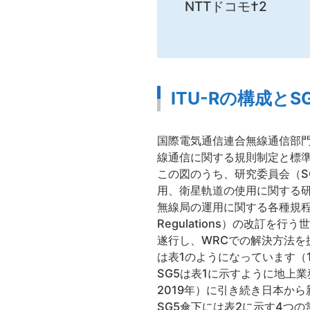
NTTドコモ†2
ITU-Rの構成とS
国際電気通信連合無線通信部門（ITU-R：I
線通信に関する規則制定と標準
この図のうち、研究委員会（SG
用、衛星軌道の使用に関する
無線局の運用に関する各種規程
Regulations）の改訂を行う世
遂行し、WRCでの解決方法を
は表1のようになっています（
SG5は表1に示すように地上業
2019年）に引き続き日本か
SG5傘下には表2に示す4つの常