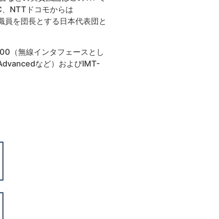
C、NTTドコモからは
的に総務省職員を団長とする日本代表団と
000（無線インタフェースとし
dvancedなど）およびIMT-