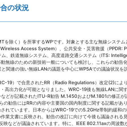
会合の状況
IMTを除く）を所掌するWPです。対象とする主な無線システム
less Access System）、公共安全・災害救援（PPDR: Public
システム、鉄道無線システム、高度道路交通システム（ITS: Intelligent
移動無線のための新技術一般についても検討し、これらの勧告
業と関連の強い無線LANの議題を中心にWP5Aでの議論状況を
19）で合意されたRR（Radio Regulations）改定(2)に
利用・高出力化が可能となりました。WRC-19後も無線LANに
などが記載されたITU-R勧告 M.1450およびM.1801の修
らの勧告にはRRの内容や主要国の国内制度に関する記載があ
れています。日本からはWRC-19での5.2GHz帯制約緩和
の作業文書に反映され、勧告の改訂に向けて今後も議論される
新の反映などが議論されています。特に、IEEE 802.11axの周