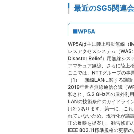
最近のSG5関連
■WP5A
WP5Aは主に陸上移動無線（
レスアクセスシステム（WAS: Wire
Disaster Relief）用無線
アマチュア無線、さらに陸上
ここでは、NTTグループの事
（1） 無線LANに関する議論
2019年世界無線通信会議（WRC-
和され、5.2 GHz帯の屋外
LANの技術条件のガイドライン
は2つあります。第一に、これ
れていないため、現行化が議論さ
正の反映を提案し、勧告修正
IEEE 802.11標準規格の更