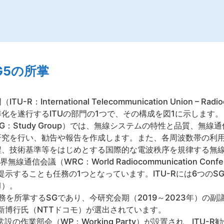
G5の所掌
nternational Telecommunication Union – Radio
化を遂行するITUの部門の1つで、その構成を図1に示します。
：Study Group）では、無線システムの特性と品質、無
研究を行い、勧告や報告を作成します。また、各周波数帯の利
、技術基準等をはじめとする国際的な電波秩序を規律する無線通信
界無線通信会議（WRC：World Radiocommunication C
提示することも任務の1つとなっています。ITU-Rには6つのS
1）。
務を所掌するSGであり、今研究会期（2019～2023年）の副
ら新博行氏（NTTドコモ）が選出されています。
設の作業部会（WP：Working Party）が設置され、ITU