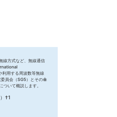
無線方式など、無線通信
tional
信システムや利用する周波数等無線
究委員会（SG5）とその傘
献について概説します。
）†1