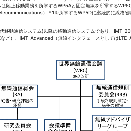
らは陸上移動業務を所掌するWP5Aと固定無線を所掌するWP5
obile Telecommunications）＊1を所掌するWP5Dに継続
。
3世代移動通信システム)以降の移動通信システムであり、IMT-2
Eなど）、IMT-Advanced（無線インタフェースとしてはLTE-A