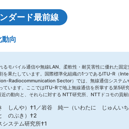
ンダード最前線
準化動向
れるモバイル通信や無線LAN、柔軟性・耐災害性に優れた固定
果たしています。国際標準化組織の1つであるITU-R（Interna
n Union-Radiocommunication Sector）では、無線通
ています。ここではITU-Rで地上無線通信を所掌する第5研
最近の動向と、それらに対する NTT研究所、NTTドコモの貢
 しんや）†1／岩谷 純一（いわたに じゅんいち
と のぶき）†2
スシステム研究所†1