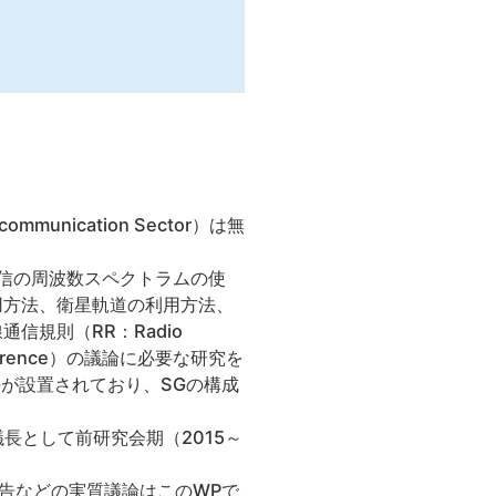
communication Sector）は無
線通信の周波数スペクトラムの使
用方法、衛星軌道の利用方法、
規則（RR：Radio
onference）の議論に必要な研究を
Gが設置されており、SGの構成
議長として前研究会期（2015～
-R勧告などの実質議論はこのWPで