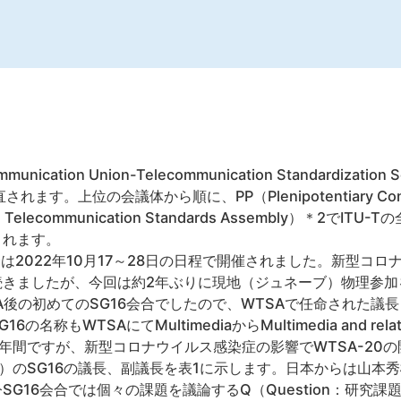
ecommunication Union-Telecommunication Standardiz
直されます。上位の会議体から順に、PP（Plenipotentiary Co
lecommunication Standards Assembly）＊2でITU
されます。
6会合は2022年10月17～28日の日程で開催されました。新型
続きましたが、今回は約2年ぶりに現地（ジュネーブ）物理参加
後の初めてのSG16会合でしたので、WTSAで任命された議長
WTSAにてMultimediaからMultimedia and related d
年間ですが、新型コロナウイルス感染症の影響でWTSA-20
です）のSG16の議長、副議長を表1に示します。日本からは山
G16会合では個々の課題を議論するQ（Question：研究課