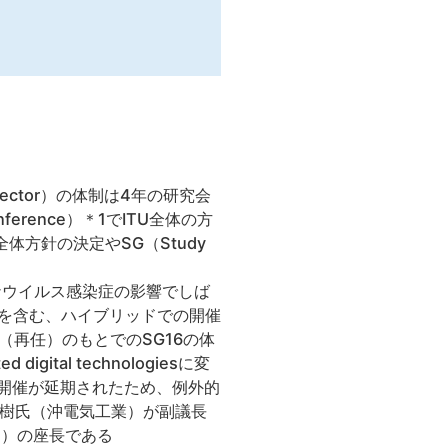
ation Sector）の体制は4年の研究会
nference）＊1でITU全体の方
-Tの全体方針の決定やSG（Study
コロナウイルス感染症の影響でしば
を含む、ハイブリッドでの開催
（再任）のもとでのSG16の体
igital technologiesに変
の開催が延期されたため、例外的
本秀樹氏（沖電気工業）が副議長
題）の座長である