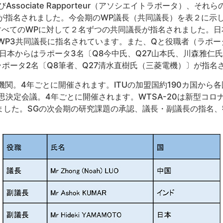
よびAssociate Rapporteur（アソシエイトラポータ）、そ
y）の議長が指名されました。今会期のWP議長（共同議長）を表２に
べてのWPに対して２名ずつの共同議長が指名されました。日
がWP3共同議長に指名されています。また、Qと役職者（ラポ
日本からはラポータ3名〔Q8今中氏、Q27山本氏、川森雅仁氏
ラポータ2名〔Q8筆者、Q27清水直樹氏（三菱電機）〕が指名
定機関。4年ごとに開催されます。ITUの加盟国約190カ国から
高意思決定会議。4年ごとに開催されます。WTSA-20は新型コ
れました。SGの次会期の研究課題の承認、議長・副議長の指名