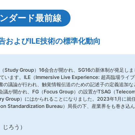
ンダード最前線
合報告およびILE技術の標準化動向
 SG（Study Group）16会合が開かれ、SG16の新体制が発
ます。ILE（Immersive Live Experience: 超高臨
書の議論が行われ、触覚情報伝送のための記述子の定義追加な
開かれ、FG（Focus Group）の設置がTSAG（Telecommu
 Advisory Group）にはかられることになりました。2023年1月
cation Standardization Bureau）局長の下、産業界を
 じろう）