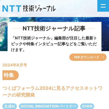
NTT技術ジャーナル記事
新着情報
「NTT技術ジャーナル」編集部が注目した
最新ト
ピックや特集インタビュー記事などをご覧いただ
最新号の主な記事
けます。
PDFダウンロード
カテゴリ毎記事
2024年8月号
掲載月毎記事
特集
イベントカレンダー
つくばフォーラム2024に見るアクセスネットワ
ークの研究開発
問い合わせ
生成AI
SOCIAL INNOVATIONパートナー
IOWN