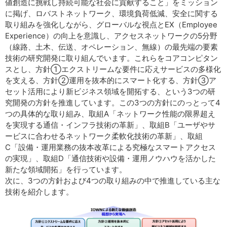
値創造に挑戦し持続可能な社会に貢献すること」をミッション
に掲げ、ロバストネットワーク、環境負荷低減、安全に関する
取り組みを強化しながら、グローバルな視点とEX（Employee
Experience）の向上を意識し、アクセスネットワークの5分野
（線路、土木、伝送、オペレーション、無線）の最先端の要素
技術の研究開発に取り組んでいます。これらをコアコンピタン
スとし、方針①エクストリームな要件に応えサービスの多様化
を支える、方針②運用を抜本的にスマート化する、方針③ア
セット活用により新ビジネス領域を開拓する、という3つの研
究開発の方針を推進しています。この3つの方針にのっとって4
つの具体的な取り組み、取組A「ネットワーク性能の限界超え
を実現する通信・インフラ技術の革新」、取組B「ユーザやサ
ービスに合わせるネットワーク柔軟化技術の革新」、取組
C「設備・運用業務の抜本改革による究極なスマートアクセス
の実現」、取組D「通信技術や設備・運用ノウハウを活かした
新たな領域開拓」を行っています。
次に、3つの方針および4つの取り組みの中で推進している主な
技術を紹介します。