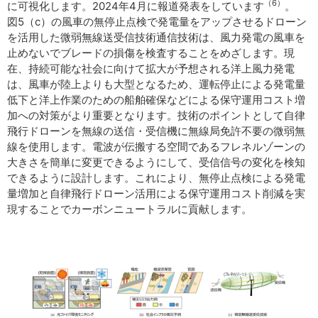
（6）
に可視化します。2024年4月に報道発表をしています
。
図5（c）の風車の無停止点検で発電量をアップさせるドローン
を活用した微弱無線送受信技術通信技術は、風力発電の風車を
止めないでブレードの損傷を検査することをめざします。現
在、持続可能な社会に向けて拡大が予想される洋上風力発電
は、風車が陸上よりも大型となるため、運転停止による発電量
低下と洋上作業のための船舶確保などによる保守運用コスト増
加への対策がより重要となります。技術のポイントとして自律
飛行ドローンを無線の送信・受信機に無線局免許不要の微弱無
線を使用します。電波が伝搬する空間であるフレネルゾーンの
大きさを簡単に変更できるようにして、受信信号の変化を検知
できるように設計します。これにより、無停止点検による発電
量増加と自律飛行ドローン活用による保守運用コスト削減を実
現することでカーボンニュートラルに貢献します。