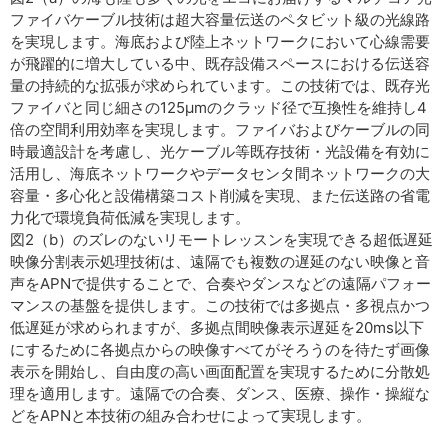
ファイバケーブル技術は超大容量伝送のペタビット級の光線路
を実現します。海底および陸上ネットワークにおいて心線需要
が飛躍的に増大している中、既存設備スペースにおける伝送容
量の持続的な拡張が求められています。この技術では、既存光
ファイバと同じ細さの125μmのクラッド径で互換性を維持し4
倍の空間利用効率を実現します。ファイバおよびケーブルの同
時最適設計を考慮し、光ケーブル等既存技術・光設備を有効に
活用し、海底ネットワークやデータセンタ間ネットワークの大
容量・多心化と設備構築コスト削減を実現、また伝送路の省電
力化で環境負荷低減を実現します。
図2（b）のズレのないリモートレッスンを実現できる超低遅延
映像分割表示処理技術は、遠隔でも複数の遅延のない映像と音
声をAPNで提供することで、合奏やダンスなどの遠隔パフォー
マンスの基盤を提供します。この技術では多拠点・多視点かつ
低遅延が求められますが、多拠点間映像表示遅延を20ms以下
にするために各拠点からの映像すべてがそろうのを待たず画像
表示を開始し、自由度の高い画面配置を実現するために分散処
理を適用します。遠隔での合奏、ダンス、医療、操作・操縦な
どをAPNと本技術の組み合わせによって実現します。