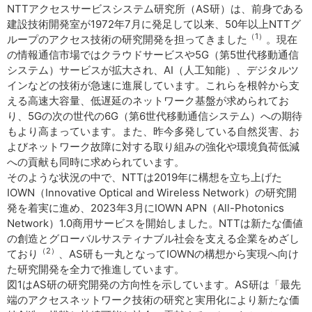
NTTアクセスサービスシステム研究所（AS研）は、前身である
建設技術開発室が1972年7月に発足して以来、50年以上NTTグ
（1）
ループのアクセス技術の研究開発を担ってきました
。現在
の情報通信市場ではクラウドサービスや5G（第5世代移動通信
システム）サービスが拡大され、AI（人工知能）、デジタルツ
インなどの技術が急速に進展しています。これらを根幹から支
える高速大容量、低遅延のネットワーク基盤が求められてお
り、5Gの次の世代の6G（第6世代移動通信システム）への期待
もより高まっています。また、昨今多発している自然災害、お
よびネットワーク故障に対する取り組みの強化や環境負荷低減
への貢献も同時に求められています。
そのような状況の中で、NTTは2019年に構想を立ち上げた
IOWN（Innovative Optical and Wireless Network）の研究開
発を着実に進め、2023年3月にIOWN APN（All-Photonics
Network）1.0商用サービスを開始しました。NTTは新たな価値
の創造とグローバルサスティナブル社会を支える企業をめざし
（2）
ており
、AS研も一丸となってIOWNの構想から実現へ向け
た研究開発を全力で推進しています。
図1はAS研の研究開発の方向性を示しています。AS研は「最先
端のアクセスネットワーク技術の研究と実用化により新たな価