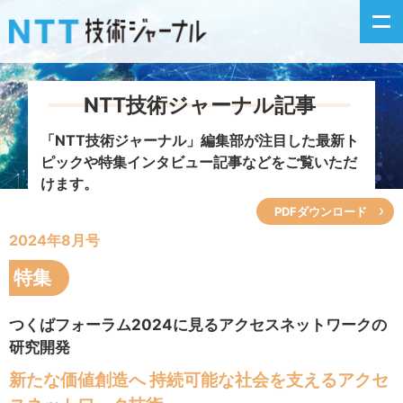
NTT技術ジャーナル記事
新着情報
「NTT技術ジャーナル」編集部が注目した
最新ト
ピックや特集インタビュー記事などをご覧いただ
最新号の主な記事
けます。
PDFダウンロード
カテゴリ毎記事
2024年8月号
掲載月毎記事
特集
イベントカレンダー
つくばフォーラム2024に見るアクセスネットワークの
研究開発
問い合わせ
新たな価値創造へ 持続可能な社会を支えるアクセ