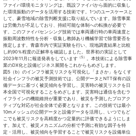
ファイバ環境モニタリングは、既設ファイバから面的に収集し
た環境振動のデータを活用する技術です。1つのユースケースと
して、豪雪地域の除雪判断支援に取り組んでいます。除雪事業
は労働力が不足しており、持続可能な体制への転換が必要で
す。このファイバセンシング技術では車両通行時の車両速度と
振動周波数特性を分析・収集し教師あり機械学習で除雪要否を
推定します。青森市内で実証実験を行い、現地調査結果と比較
し約90％程度の正解率を確認しました。世界初の実証として
（5）
2023年11月に報道発表をしています
。本技術による除雪事
業のDX化と設備ビジネス展開をこれからもめざします。
図5（b）のインフラ被災リスクを可視化し「まさか」をなくす
社会インフラの被災予測技術では、公開データとNTT保有の設
備データに基づく被災傾向を学習し、災害時の被災リスクを日
本全国で可視化することをめざします。災害時は通信を含むラ
イフラインの機能維持が重要であり、被災を予測したプロアク
ティブな対応が社会全体で必要となります。この技術では最小
10mメッシュの公開データと設備データを活用し、いつでもど
こでも被災リスクを高精度かつ定量的に評価できるようにしま
す。加えて、被災メカニズムの分析で予測に有効な因子を特
定・活用し、被災傾向を学習することで被災リスクを設備単位