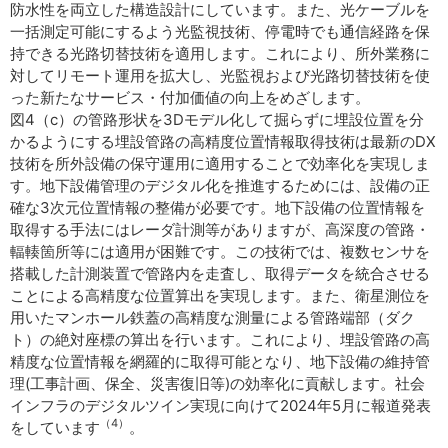
防水性を両立した構造設計にしています。また、光ケーブルを
一括測定可能にするよう光監視技術、停電時でも通信経路を保
持できる光路切替技術を適用します。これにより、所外業務に
対してリモート運用を拡大し、光監視および光路切替技術を使
った新たなサービス・付加価値の向上をめざします。
図4（c）の管路形状を3Dモデル化して掘らずに埋設位置を分
かるようにする埋設管路の高精度位置情報取得技術は最新のDX
技術を所外設備の保守運用に適用することで効率化を実現しま
す。地下設備管理のデジタル化を推進するためには、設備の正
確な3次元位置情報の整備が必要です。地下設備の位置情報を
取得する手法にはレーダ計測等がありますが、高深度の管路・
輻輳箇所等には適用が困難です。この技術では、複数センサを
搭載した計測装置で管路内を走査し、取得データを統合させる
ことによる高精度な位置算出を実現します。また、衛星測位を
用いたマンホール鉄蓋の高精度な測量による管路端部（ダク
ト）の絶対座標の算出を行います。これにより、埋設管路の高
精度な位置情報を網羅的に取得可能となり、地下設備の維持管
理(工事計画、保全、災害復旧等)の効率化に貢献します。社会
インフラのデジタルツイン実現に向けて2024年5月に報道発表
（4）
をしています
。