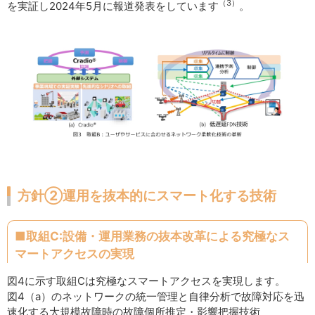
（3）
を実証し2024年5月に報道発表をしています
。
方針②運用を抜本的にスマート化する技術
■取組C:設備・運用業務の抜本改革による究極なス
マートアクセスの実現
図4に示す取組Cは究極なスマートアクセスを実現します。
図4（a）のネットワークの統一管理と自律分析で故障対応を迅
速化する大規模故障時の故障個所推定・影響把握技術