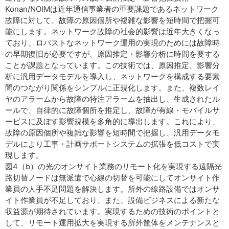
Konan/NOIMは近年通信事業者の重要課題であるネットワーク
故障に対して、故障の原因個所や複雑な影響を短時間で把握可
能にします。ネットワーク故障の社会的影響は近年大きくなっ
ており、ロバストなネットワーク運用の実現のためには故障時
の早期復旧が必要ですが、原因推定・影響分析に時間を要する
ことが課題となっています。この技術では、原因推定、影響分
析に汎用データモデルを導入し、ネットワークを構成する要素
間のつながり関係をシンプルに正規化します。また、複数レイ
ヤのアラームから故障の特注アラームを抽出し、生成されたル
ールで、自律的に故障個所を推定し、故障が有線・モバイルサ
ービスに及ぼす影響規模を多角的に導出します。これにより、
故障の原因個所や複雑な影響を短時間で把握し、汎用データモ
デルにより工事・計画サポートシステムの拡張を低コストで実
現します。
図4（b）の光のオンサイト業務のリモート化を実現する遠隔光
路切替ノードは無派遣で心線の切替を可能にしてオンサイト作
業員の人手不足問題を解決します。所外の線路設備ではオンサ
イト作業員が不足しており、また、設備ビジネスによる新たな
収益源が期待されています。実現するための技術のポイントと
して、リモート運用拡大を実現する所外筐体をメンテナンスと