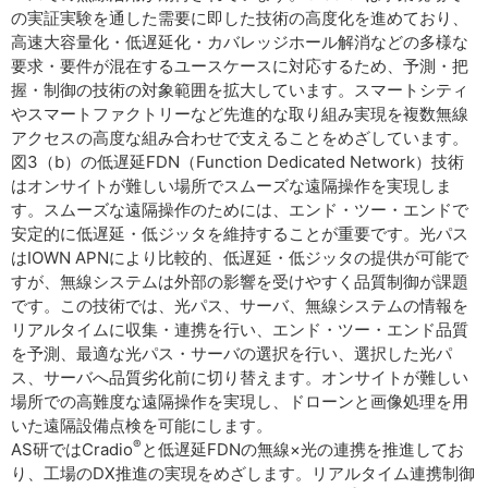
の実証実験を通した需要に即した技術の高度化を進めており、
高速大容量化・低遅延化・カバレッジホール解消などの多様な
要求・要件が混在するユースケースに対応するため、予測・把
握・制御の技術の対象範囲を拡大しています。スマートシティ
やスマートファクトリーなど先進的な取り組み実現を複数無線
アクセスの高度な組み合わせで支えることをめざしています。
図3（b）の低遅延FDN（Function Dedicated Network）技術
はオンサイトが難しい場所でスムーズな遠隔操作を実現しま
す。スムーズな遠隔操作のためには、エンド・ツー・エンドで
安定的に低遅延・低ジッタを維持することが重要です。光パス
はIOWN APNにより比較的、低遅延・低ジッタの提供が可能で
すが、無線システムは外部の影響を受けやすく品質制御が課題
です。この技術では、光パス、サーバ、無線システムの情報を
リアルタイムに収集・連携を行い、エンド・ツー・エンド品質
を予測、最適な光パス・サーバの選択を行い、選択した光パ
ス、サーバへ品質劣化前に切り替えます。オンサイトが難しい
場所での高難度な遠隔操作を実現し、ドローンと画像処理を用
いた遠隔設備点検を可能にします。
®
AS研ではCradio
と低遅延FDNの無線×光の連携を推進してお
り、工場のDX推進の実現をめざします。リアルタイム連携制御