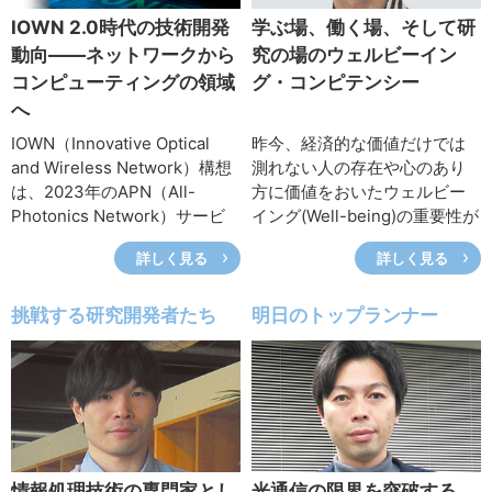
IOWN 2.0時代の技術開発
学ぶ場、働く場、そして研
動向――ネットワークから
究の場のウェルビーイン
コンピューティングの領域
グ・コンピテンシー
へ
IOWN（Innovative Optical
昨今、経済的な価値だけでは
and Wireless Network）構想
測れない人の存在や心のあり
は、2023年のAPN（All-
方に価値をおいたウェルビー
Photonics Network）サービ
イング(Well-being)の重要性が
ス開始に続き、コンピューテ
高まっています。また、技術
詳しく見る
詳しく見る
ィング領域へ進展していく。
の急速な発展や社会情勢の劇
NTT IOWN総合イノベーショ
的な変化など、先を予測でき
ンセンタ（IIC）は、IOWN 光
ない時代では、多様な価値や
挑戦する研究開発者たち
明日のトップランナー
コンピューティングを社会実
急転する状況に合わせていく
装していくために、
柔軟な思考力や行動力を持
DCI（Data-Centric-
ち、皆で道筋をつくり調整し
Infrastructure）のマルチベン
ながら目標に向かい進んでい
ダ化やAPNの普及拡大をめざ
くことが必要です。NTTコミ
した技術開発などを行ってい
ュニケーション科学基礎研究
る。本特集ではIICに属する各
所の渡邊淳司上席特別研究員
情報処理技術の専門家とし
光通信の限界を突破する、