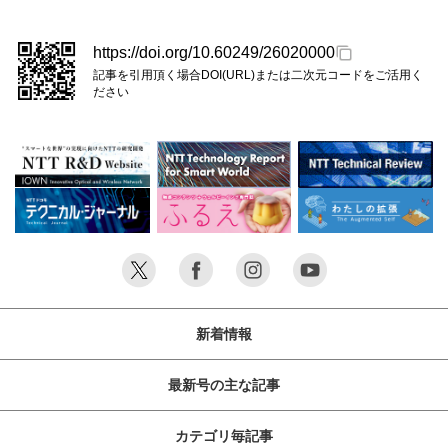
塔、道路で点検を手掛けてき
イク対策AIシステム」（広角カメラで遠方の鳥を検出、PTZカ
ました。今回、矢倉良太社長
メラで追尾拡大撮影、AIで鳥種を画像判定するシステム）を開
に事業内容、最新の取り組
https://doi.org/10.60249/26020000
発し、風力発電事業者と共に各地のフィールドで実証を行って
み、および「支える人を、支
記事を引用頂く場合DOI(URL)または二次元コードをご活用く
います。本稿ではこのシステムの必要性と技術について解説し
えたい」というミッションに
ださい
ます。
込めた思いについて伺いまし
た。
新着情報
最新号の主な記事
カテゴリ毎記事