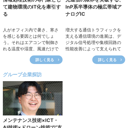
センタの取り組みを紹介す
は学校教育や企業活動におけ
て建物環境のIT化を牽引す
InP系半導体の極広帯域ア
る。
る実践の場でウェルビーイン
る
ナログIC
グ・コンピテンシーを身に付
け、実際に活用できる具体的
な手法を提案、展開していま
人がオフィス内で暑さ、寒さ
増大する通信トラフィックを
す。今回は、最近、特に注力
を感じる要因とは何でしょ
支える通信環境の進展は、デ
している領域や自身の研究ス
う。それはエアコンで制御さ
ジタル信号処理や集積回路の
タイルについて伺いました。
れる温度や湿度、風速だけで
性能改善によって支えられて
はありません。人が身に付け
きました。しかし昨今、ハー
詳しく見る
詳しく見る
ている衣服の着衣量や人自身
ドウェア性能の制約で抜本的
の活動量も重要な因子になり
な改善が見通せない状況が顕
ます。NTTファシリティーズ
在化しつつあります。この問
グループ企業探訪
の中満達也氏は、AI（人工知
題に風穴を開けるのが、「極
能）に基づいた空調制御技術
広帯域アナログIC」技術で
で建物の省エネルギー化に取
す。この新技術によって、従
り組むとともに、オフィス在
来のシリコン系半導体の微細
室者が感じる快適性の定量化
化による性能改善だけに頼っ
についても情報処理技術の切
た方法からの脱却が可能とな
り口から挑んでいる、建物IT分
ります。今回はこの「極広帯
メンテナンス技術×ICT・
野のスペシャリストです。今
域アナログIC」のトップラン
AI技術×ドローン技術で“支