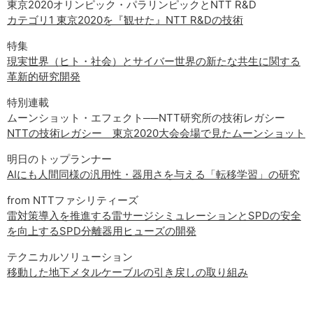
東京2020オリンピック・パラリンピックとNTT R&D
サイトマップ
カテゴリ1 東京2020を『観せた』NTT R&Dの技術
特集
現実世界（ヒト・社会）とサイバー世界の新たな共生に関する
革新的研究開発
特別連載
ムーンショット・エフェクト──NTT研究所の技術レガシー
NTTの技術レガシー 東京2020大会会場で見たムーンショット
明日のトップランナー
AIにも人間同様の汎用性・器用さを与える「転移学習」の研究
from NTTファシリティーズ
雷対策導入を推進する雷サージシミュレーションとSPDの安全
を向上するSPD分離器用ヒューズの開発
テクニカルソリューション
移動した地下メタルケーブルの引き戻しの取り組み