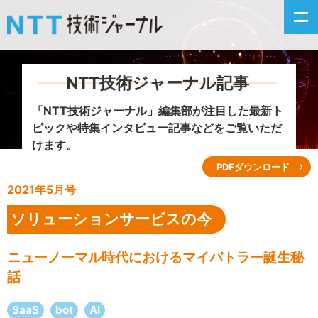
NTT技術ジャーナル記事
新着情報
「NTT技術ジャーナル」編集部が注目した
最新ト
ピックや特集インタビュー記事などをご覧いただ
最新号の主な記事
けます。
PDFダウンロード
カテゴリ毎記事
2021年5月号
掲載月毎記事
ソリューションサービスの今
イベントカレンダー
ニューノーマル時代におけるマイバトラー誕生秘
話
問い合わせ
SaaS
bot
AI