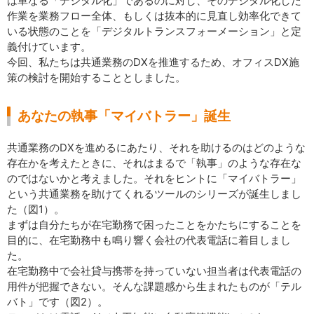
は単なる「デジタル化」であるのに対し、そのデジタル化した
作業を業務フロー全体、もしくは抜本的に見直し効率化できて
いる状態のことを「デジタルトランスフォーメーション」と定
義付けています。
今回、私たちは共通業務のDXを推進するため、オフィスDX施
策の検討を開始することとしました。
あなたの執事「マイバトラー」誕生
共通業務のDXを進めるにあたり、それを助けるのはどのような
存在かを考えたときに、それはまるで「執事」のような存在な
のではないかと考えました。それをヒントに「マイバトラー」
という共通業務を助けてくれるツールのシリーズが誕生しまし
た（図1）。
まずは自分たちが在宅勤務で困ったことをかたちにすることを
目的に、在宅勤務中も鳴り響く会社の代表電話に着目しまし
た。
在宅勤務中で会社貸与携帯を持っていない担当者は代表電話の
用件が把握できない。そんな課題感から生まれたものが「テル
バト」です（図2）。