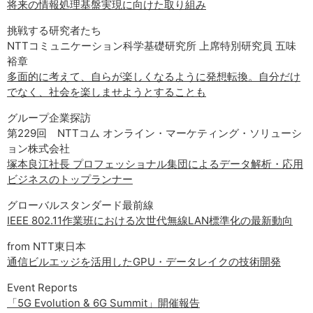
将来の情報処理基盤実現に向けた取り組み
サイトマップ
挑戦する研究者たち
NTTコミュニケーション科学基礎研究所 上席特別研究員 五味
裕章
多面的に考えて、自らが楽しくなるように発想転換。自分だけ
でなく、社会を楽しませようとすることも
グループ企業探訪
第229回 NTTコム オンライン・マーケティング・ソリューシ
ョン株式会社
塚本良江社長 プロフェッショナル集団によるデータ解析・応用
ビジネスのトップランナー
グローバルスタンダード最前線
IEEE 802.11作業班における次世代無線LAN標準化の最新動向
from NTT東日本
通信ビルエッジを活用したGPU・データレイクの技術開発
Event Reports
「5G Evolution & 6G Summit」開催報告