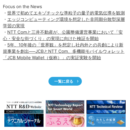
Focus on the News
・
世界で初めてエキゾチックな準粒子の量子的電気伝導を観測
・
エッジコンピューティング環境を想定した非同期分散型深層
学習の実現
・
NTT Comと三井不動産が、公園整備運営事業において「安
心・安全な街づくり」の実現に向けた検証を開始
・
5年、10年後の「世界観」を想定し社内外との共創により新
規事業を創出──JCBとNTT Com、多機能モバイルウォレット
「JCB Mobile Wallet（仮称）」の実証実験を開始
一覧に戻る