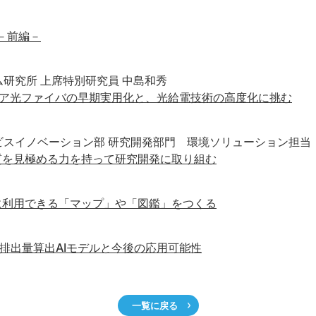
－前編－
ム研究所 上席特別研究員 中島和秀
コア光ファイバの早期実用化と、光給電技術の高度化に挑む
ビスイノベーション部 研究開発部門 環境ソリューション担当
質を見極める力を持って研究開発に取り組む
に利用できる「マップ」や「図鑑」をつくる
排出量算出AIモデルと今後の応用可能性
一覧に戻る