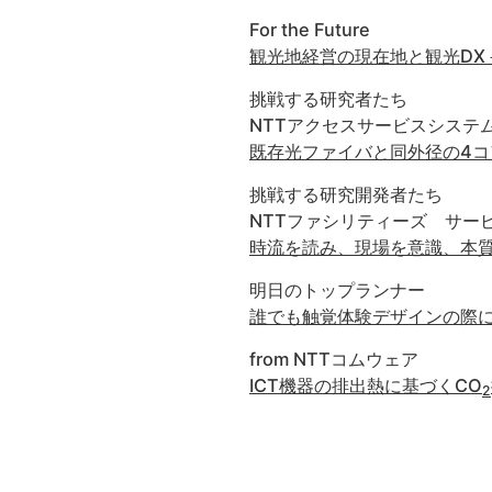
For the Future
観光地経営の現在地と観光DX
挑戦する研究者たち
NTTアクセスサービスシステ
既存光ファイバと同外径の4
挑戦する研究開発者たち
NTTファシリティーズ サー
時流を読み、現場を意識、本
明日のトップランナー
誰でも触覚体験デザインの際
from NTTコムウェア
ICT機器の排出熱に基づくCO
2