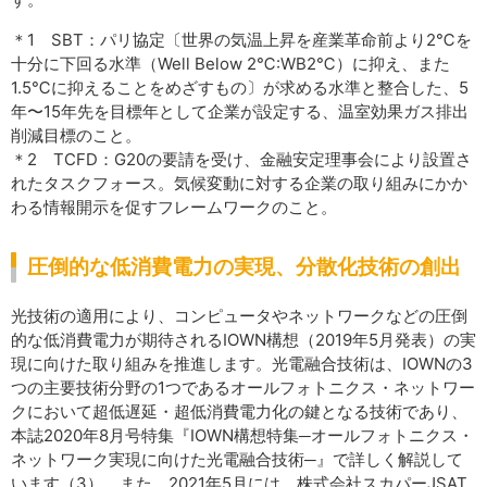
＊1 SBT：パリ協定〔世界の気温上昇を産業革命前より2℃を
十分に下回る水準（Well Below 2℃:WB2℃）に抑え、また
1.5℃に抑えることをめざすもの〕が求める水準と整合した、5
年〜15年先を目標年として企業が設定する、温室効果ガス排出
削減目標のこと。
＊2 TCFD：G20の要請を受け、金融安定理事会により設置さ
れたタスクフォース。気候変動に対する企業の取り組みにかか
わる情報開示を促すフレームワークのこと。
圧倒的な低消費電力の実現、分散化技術の創出
光技術の適用により、コンピュータやネットワークなどの圧倒
的な低消費電力が期待されるIOWN構想（2019年5月発表）の実
現に向けた取り組みを推進します。光電融合技術は、IOWNの3
つの主要技術分野の1つであるオールフォトニクス・ネットワー
クにおいて超低遅延・超低消費電力化の鍵となる技術であり、
本誌2020年8月号特集『IOWN構想特集─オールフォトニクス・
ネットワーク実現に向けた光電融合技術─』で詳しく解説して
います（3）。また、2021年5月には、株式会社スカパーJSAT