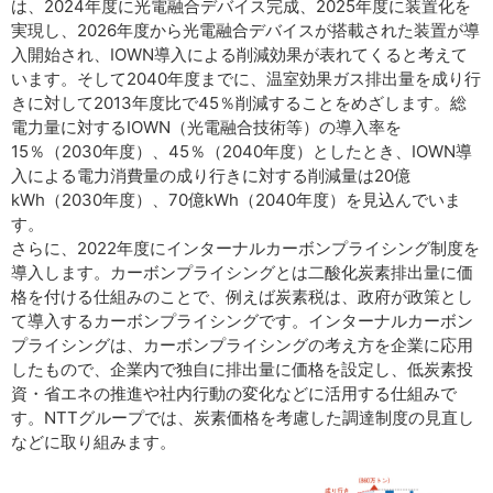
は、2024年度に光電融合デバイス完成、2025年度に装置化を
実現し、2026年度から光電融合デバイスが搭載された装置が導
入開始され、IOWN導入による削減効果が表れてくると考えて
います。そして2040年度までに、温室効果ガス排出量を成り行
きに対して2013年度比で45％削減することをめざします。総
電力量に対するIOWN（光電融合技術等）の導入率を
15％（2030年度）、45％（2040年度）としたとき、IOWN導
入による電力消費量の成り行きに対する削減量は20億
kWh（2030年度）、70億kWh（2040年度）を見込んでいま
す。
さらに、2022年度にインターナルカーボンプライシング制度を
導入します。カーボンプライシングとは二酸化炭素排出量に価
格を付ける仕組みのことで、例えば炭素税は、政府が政策とし
て導入するカーボンプライシングです。インターナルカーボン
プライシングは、カーボンプライシングの考え方を企業に応用
したもので、企業内で独自に排出量に価格を設定し、低炭素投
資・省エネの推進や社内行動の変化などに活用する仕組みで
す。NTTグループでは、炭素価格を考慮した調達制度の見直し
などに取り組みます。