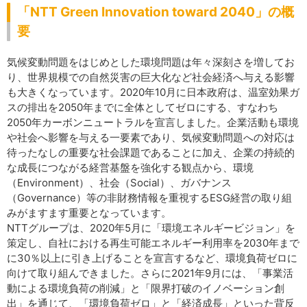
「NTT Green Innovation toward 2040」の概
要
気候変動問題をはじめとした環境問題は年々深刻さを増してお
り、世界規模での自然災害の巨大化など社会経済へ与える影響
も大きくなっています。2020年10月に日本政府は、温室効果ガ
スの排出を2050年までに全体としてゼロにする、すなわち
2050年カーボンニュートラルを宣言しました。企業活動も環境
や社会へ影響を与える一要素であり、気候変動問題への対応は
待ったなしの重要な社会課題であることに加え、企業の持続的
な成長につながる経営基盤を強化する観点から、環境
（Environment）、社会（Social）、ガバナンス
（Governance）等の非財務情報を重視するESG経営の取り組
みがますます重要となっています。
NTTグループは、2020年5月に「環境エネルギービジョン」を
策定し、自社における再生可能エネルギー利用率を2030年まで
に30％以上に引き上げることを宣言するなど、環境負荷ゼロに
向けて取り組んできました。さらに2021年9月には、「事業活
動による環境負荷の削減」と「限界打破のイノベーション創
出」を通じて、「環境負荷ゼロ」と「経済成長」といった背反