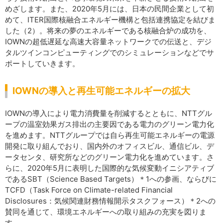
めざします。また、2020年5月には、日本の民間企業として初
めて、ITER国際核融合エネルギー機構と包括連携協定を結びま
した（2）。将来の夢のエネルギーである核融合炉の成功を、
IOWNの超低遅延な高速大容量ネットワークでの伝送と、デジ
タルツインコンピューティングでのシミュレーションなどでサ
ポートしていきます。
IOWNの導入と再生可能エネルギーの拡大
IOWNの導入により電力消費量を削減するとともに、NTTグル
ープの温室効果ガス排出の主要因である電力のグリーン電力化
を進めます。NTTグループでは自ら再生可能エネルギーの電源
開発に取り組んでおり、国内外のオフィスビル、通信ビル、デ
ータセンタ、研究所などのグリーン電力化を進めています。さ
らに、2020年5月に表明した国際的な気候変動イニシアティブ
であるSBT（Science Based Targets）＊1への参画、ならびに
TCFD（Task Force on Climate-related Financial
Disclosures：気候関連財務情報開示タスクフォース）＊2への
賛同を通じて、環境エネルギーへの取り組みの充実を図りま
す。