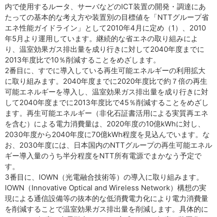
内で使用するルータ、サーバなどのICT装置の開発・調達にあ
たっての基本的な考え方や装置別の目標値を「NTTグループ省
エネ性能ガイドライン」として2010年4月に定め（1）、2010
年5月より運用しています。継続的な省エネの取り組みによ
り、温室効果ガス排出量を成り行きに対して2040年度までに
2013年度比で10％削減することをめざします。
2番目に、すでに導入している再生可能エネルギーの利用拡大
に取り組みます。2040年度までに2020年度比で約７倍の再生
可能エネルギーを導入し、温室効果ガス排出量を成り行きに対
して2040年度までに2013年度比で45％削減することをめざし
ます。再生可能エネルギー（非化石証書活用による実質再エネ
を含む）による電力消費量は、2020年度の10億kWhに対し、
2030年度から2040年度に70億kWh程度を見込んでいます。な
お、2030年度には、日本国内のNTTグループの再生可能エネル
ギー導入量のうち半分程度をNTT所有電源でまかなう予定で
す。
3番目に、IOWN（光電融合技術等）の導入に取り組みます。
IOWN（Innovative Optical and Wireless Network）構想の実
現による通信設備等の抜本的な低消費電力化により電力消費量
を削減することで温室効果ガス排出量を削減します。具体的に