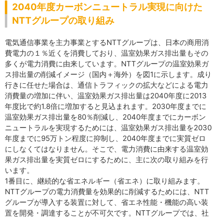
2040年度カーボンニュートラル実現に向けた
NTTグループの取り組み
電気通信事業を主力事業とするNTTグループは、日本の商用消
費電力の１％近くを消費しており、温室効果ガス排出量もその
多くが電力消費に由来しています。NTTグループの温室効果ガ
ス排出量の削減イメージ（国内＋海外）を図1に示します。成り
行きに任せた場合は、通信トラフィックの拡大などによる電力
消費量の増加に伴い、温室効果ガス排出量は2040年度に2013
年度比で約1.8倍に増加すると見込まれます。2030年度までに
温室効果ガス排出量を80％削減し、2040年度までにカーボン
ニュートラルを実現するためには、温室効果ガス排出量を2030
年度までに95万トン程度に抑制し、2040年度までに実質ゼロ
にしなくてはなりません。そこで、電力消費に由来する温室効
果ガス排出量を実質ゼロにするために、主に次の取り組みを行
います。
1番目に、継続的な省エネルギー（省エネ）に取り組みます。
NTTグループの電力消費量を効果的に削減するためには、NTT
グループが導入する装置に対して、省エネ性能・機能の高い装
置を開発・調達することが不可欠です。NTTグループでは、社