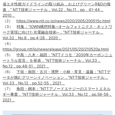
省エネ性能ガイドラインの取り組み，およびグリーンR&Dの推
進，” NTT技術ジャーナル，Vol.22，No.11，pp．41-44，
2010．
（2）
https://www.ntt.co.jp/news2020/2005/200515c.html
（3）
特集：“IOWN構想特集─オールフォトニクス・ネットワ
ーク実現に向けた光電融合技術─，”NTT技術ジャーナル，
Vol.32，No.8，pp.4-28，2020．
（4）
https://group.ntt/jp/newsrelease/2021/05/20/210520a.html
（5）
中島・八木・福田：“NTTドコモ「2030年カーボンニュ
ートラル宣言」を発表，”NTT技術ジャーナル，Vol.33，
No.12，pp.48-51，2021．
（6）
下垣・南田・古川・濱野・小林・常見・遠藤：“NTTデ
ータが挑むグリーンイノベーション，”NTT技術ジャーナル，
Vol.33，No.12，pp.52-55，2021．
（7）
角田・桐本：“NTTアノードエナジーのスマートエネル
ギー事業，”NTT技術ジャーナル，Vol.33，No.12，pp.56-59，
2021．