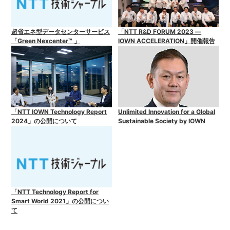
超省エネ型データセンターサービス
「NTT R&D FORUM 2023 ―
「Green Nexcenter™ 」
IOWN ACCELERATION」開催報告
「NTT IOWN Technology Report
Unlimited Innovation for a Global
2024」の公開について
Sustainable Society by IOWN
「NTT Technology Report for
Smart World 2021」の公開につい
て