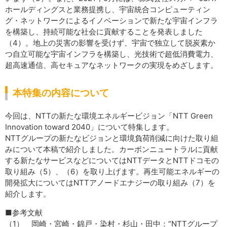
ホールディングスと業務提携し、宇宙統合コンピューティン
グ・ネットワークによるイノベーションで新たな宇宙インフラ
を構築し、持続可能な社会に貢献することを発表しました
（4）。地上の災害の影響を受けず、宇宙で独立して脱炭素か
つ自立可能な宇宙インフラを構築し、光技術で超低消費電力、
超高速通信、高セキュアなネットワークの実現をめざします。
本特集の内容について
今回は、NTTの新たな環境エネルギービジョン「NTT Green
In­no­vation toward 2040」について特集します。
NTTグループの新たなビジョンと環境負荷削減に向けた取り組
みについて本稿で紹介しました。カーボンニュートラルに貢献
する新たなサービスなどについてはNTTデータとNTTドコモの
取り組み（5）、（6）を取り上げます。再生可能エネルギーの
開発拡大についてはNTTアノードエナジーの取り組み（7）を
紹介します。
■参考文献
（1）
岡崎・宮崎・錦戸・染村・杉山・田中：“NTTグループ