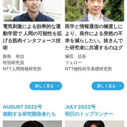
電気刺激による効率的な運
医学と情報通信の橋渡しに
動学習で 人間の可能性を拡
より、発作による突然の不
げる筋肉インタフェース技
幸を減らしたい。抜きんで
術
た研究者に共通するのはグ
ッド・コミュニケータであ
新島 有信
塚田 信吾
る
特別研究員
フェロー
NTT人間情報研究所
NTT物性科学基礎研究所
詳しく見る
詳しく見る
AUGUST 2022号
JULY 2022号
挑戦する研究開発者たち
明日のトップランナー