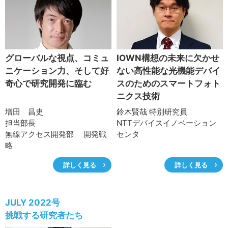
グローバルな視点、コミュ
IOWN構想の未来に欠かせ
ニケーション力、そして好
ない高性能な光機能デバイ
奇心で研究開発に臨む
スのためのスマートフォト
ニクス技術
増田 昌史
鈴木賢哉 特別研究員
担当部長
NTTデバイスイノベーション
無線アクセス開発部 開発戦
センタ
略
NTTドコモ
詳しく見る
詳しく見る
JULY 2022号
挑戦する研究者たち