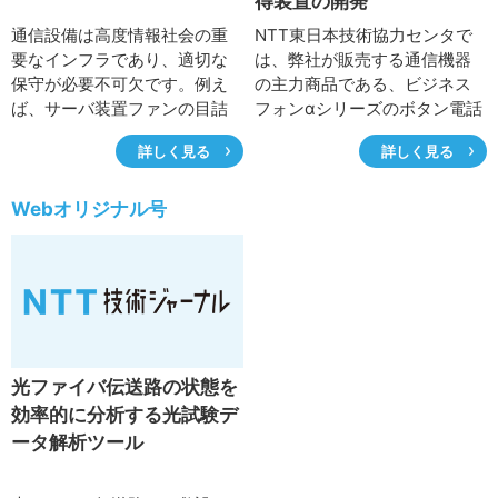
得装置の開発
容易に確認できる「静電誘導
予測計算アプリケーション」
通信設備は高度情報社会の重
NTT東日本技術協力センタで
について紹介します。
要なインフラであり、適切な
は、弊社が販売する通信機器
保守が必要不可欠です。例え
の主力商品である、ビジネス
ば、サーバ装置ファンの目詰
フォンαシリーズのボタン電話
まりによる温度上昇や通信機
機のトラブルシューティング
詳しく見る
詳しく見る
器室でのケーブル外被のカビ
のために、機器操作およびデ
発生などの問題が実際に起こ
ィスプレイやランプ表示動作
ることがあります。ここで
などを可視化するツールを開
Webオリジナル号
は、これらの事例を紹介し、
発してきました。「ビジネス
通信設備の正常な機能と信頼
フォン制御コマンド可視化ツ
性を確保するため、適切な保
ール」は、過去から現在に至
守として定期的な清掃の必要
る、複数の機器配線方式に対
性について考えていきます。
応しています。ここでは、ツ
ール開発の歴史と最新の「ス
ター配線用αコマンド取得装
光ファイバ伝送路の状態を
置」を紹介します。
効率的に分析する光試験デ
ータ解析ツール