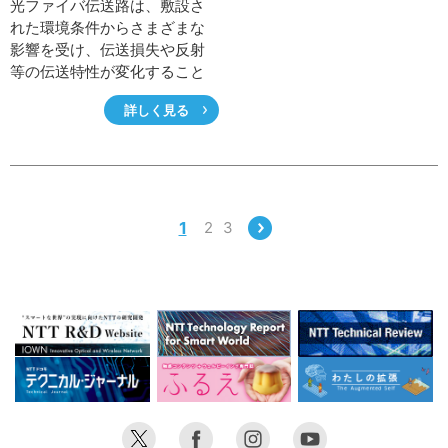
光ファイバ伝送路は、敷設さ
れた環境条件からさまざまな
影響を受け、伝送損失や反射
等の伝送特性が変化すること
があり、その度合いによって
詳しく見る
は通信品質を担保できないこ
とがあります。一般的に、光
ファイバ伝送路の状態把握に
は、OTDR(Optical Time
Domain Reflectometer)を用い
た測定が行われますが、デー
1
2
3
タの分析には多大な稼働を要
していました。そこで、NTT
東日本技術協力センタでは、
取得したデータから簡単に光
ファイバ伝送路の状態分析が
可能なツールを開発しまし
た。ここでは、その概要と機
能等について紹介します。