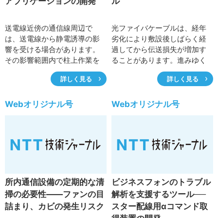
アプリケーションの開発
ル
送電線近傍の通信線周辺で
光ファイバケーブルは、経年
は、送電線から静電誘導の影
劣化により敷設後しばらく経
響を受ける場合があります。
過してから伝送損失が増加す
その影響範囲内で柱上作業を
ることがあります。進みゆく
行うと、ビリビリとした静電
経年劣化に対して通信の品質
詳しく見る
詳しく見る
気のショックにより、作業上
を維持するためには、定期的
の危険が発生する場合があり
な光試験により状態を把握す
ます。この危険を回避し、作
るとともに、必要な設備更改
Webオリジナル号
Webオリジナル号
業者の安全を確保するため
を計画的に行っていくことが
に、NTTの誘導対策の設備構
重要です。そこで設備更改の
築担当者が事前に通信線周辺
計画性向上に向けて、光定期
に発生する電界を確認し、必
試験データの解析により光フ
要に応じて対策する必要があ
ァイバケーブルの損失変化を
ります。ここでは、静電誘導
予測するツールを開発しまし
の実態と影響確認方法につい
た。ここでは、その概要と機
所内通信設備の定期的な清
ビジネスフォンのトラブル
て述べるとともに、NTT東日
能等について紹介します。
掃の必要性――ファンの目
解析を支援するツール──
本技術協力センタで開発し
詰まり、カビの発生リスク
スター配線用αコマンド取
た、静電誘導の影響を机上で