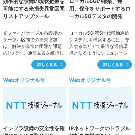
効率的な設備の現状把握を
ローカル5Gの構築、運
サイトマップ
可能にする光損失異常区間
用、保守をサポートするロ
リストアップツール
ーカル5Gテスタの開発
光ファイバケーブル布設後の
ローカル5G(第5世代移動通信
ケーブル区間での損失増加
システム)を構築するには、導
は、解決が非常に困難な課題
入するエリアで最適な通信環
の1つです。通信品質を維持し
境となるようにシミュレーシ
ながら来るべき劣化に対して
ョンなどを活用して事前に基
詳しく見る
詳しく見る
適切に対処していくために
地局の設置位置や出力などを
は、設備状態を常に正確に把
決定し、基地局の設置後にエ
握しておくことが重要です。
リア内が所望の電波強度とな
Webオリジナル号
Webオリジナル号
そこで、定期的に取得した大
っているか調査します。また
量の試験データを基に光ファ
運用中に電波トラブルが発生
イバケーブルの状態解析を効
した際には、原因の切り分け
率化するツールを開発しまし
のための電波調査が必要とな
た。本稿ではその概要と機能
ります。これらの電波調査に
について紹介します。
はスペクトラムアナライザな
どの高価な専用測定器が必要
インフラ設備の安全性を確
IPネットワークのトラブル
となり、その操作や解析には