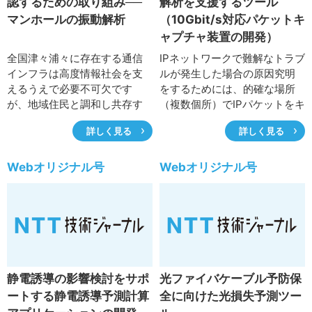
認するための取り組み──
解析を支援するツール
高度な専門スキルが必要とな
マンホールの振動解析
（10Gbit/s対応パケットキ
ります。そこで、NTT東日本
ャプチャ装置の開発）
技術協力センタでは、市販の
PCとローカル5G端末のみで現
全国津々浦々に存在する通信
IPネットワークで難解なトラブ
場で簡単にローカル5Gの電波
インフラは高度情報社会を支
ルが発生した場合の原因究明
調査ができる「ローカル5Gテ
えるうえで必要不可欠です
をするためには、的確な場所
スタ」を開発しましたので、
が、地域住民と調和し共存す
（複数個所）でIPパケットをキ
その概要と活用事例について
ることが必要です。NTT東日
ャプチャし、通信区間の異常
詳しく見る
紹介します。
詳しく見る
本技術協力センタでは、車両
を特定することが有効な手段
の通行に伴う振動と設備との
となります。NTT東日本技術
相互作用を調べ、設備が振動
協力センタでは、これまで故
Webオリジナル号
Webオリジナル号
を増幅しないか調査する取り
障対応の現場でも容易にキャ
組みを行っています。ここで
プチャを実施するツールにつ
は、マンホールを例とし、理
いても開発してきました。こ
論計算シミュレーション（有
こでは「10Gbit/s対応パケット
限要素法）および交通振動を
キャプチャ装置」を紹介しま
模擬する検討について紹介し
す。
ます。
静電誘導の影響検討をサポ
光ファイバケーブル予防保
ートする静電誘導予測計算
全に向けた光損失予測ツー