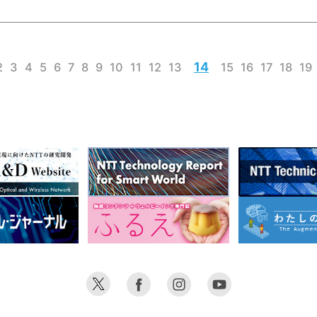
Connect」での、川添雄彦 NTT常務執
澤田
諸石
行役員研究企画部門長の講演を基に構
に構
ビス
成したものです。
員に
14
2
3
4
5
6
7
8
9
10
11
12
13
15
16
17
18
19
ーツ
再創
るス
ント
され