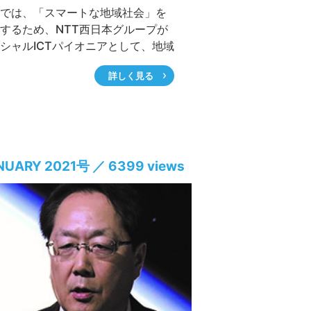
では、「スマートな地域社会」を
するため、NTT西日本グループが
シャルICTパイオニアとして、地域
の課題解決や人と社会のつながり
詳しく見る
をめざし取り組んでいる事例を紹
ます。本記事は2020年10月29〜
日に開催された「つくばフォーラム
20 ONLINE」での上原一郎NTT西
代表取締役副社長の講演を基に構
たものです。
NUARY 2021号 ／ 6399 views