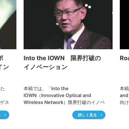
取り組みについて紹介する。
技術
究所
て紹
ポ
Into the IOWN 限界打破の
Ro
イン
イノベーション
れた
本稿では、「Into the
本稿で
IOWN（Innovative Optical and
and
、ゲス
Wireless Network）限界打破のイノベ
向け
際フ
ーション」について紹介します。本記
つい
る
詳しく見る
氏、
事は、2020年11月17～20日に開催さ
11
れた「NTT R&Dフォーラム2020
R&