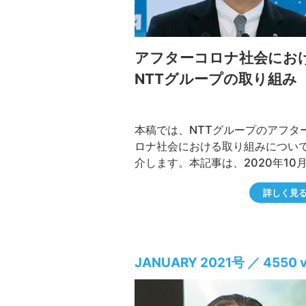
アフターコロナ社会にお
NTTグループの取り組み
本稿では、NTTグループのアフタ
ロナ社会における取り組みについ
介します。本記事は、2020年10
29〜30日に開催された「つくば
詳しく見
ラム2020 ONLINE」での、 澤田
NTT代表取締役社長の講演を基に
したものです。
JANUARY 2021号 ／ 4550 v