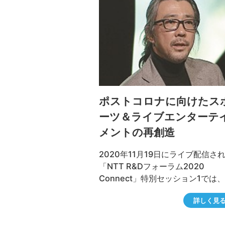
ポストコロナに向けたス
ーツ＆ライブエンターテ
メントの再創造
2020年11月19日にライブ配信さ
「NTT R&Dフォーラム2020
Connect」特別セッション1では
トに日本フェンシング協会会長/国
詳しく見
ェンシング連盟副会長 の太田雄貴
株式会社IMAGICA EEX 代表取締役