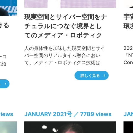
現実空間とサイバー空間をナ
宇
ける
チュラルにつなぐ境界とし
環
てのメディア・ロボティク
ス技術の取り組み
人の身体性を加味した現実空間とサイ
20
バー空間のリアルタイム融合におい
「N
ーコ
て、メディア・ロボティクス技術は
Co
て紹
極めて重要な役割を担っており、その
スト
月
詳しく見る
研究開発には高い期待が寄せられてい
TH
フォー
る。NTT研究所では、これまで培って
タレ
る
純
きた人間科学、人間理解に基づく知
裕二
構成
覚、認知の研究やUIデザインの研究を
長に
コアコンピタンスとして、「実空
宙環
間とサイバー空間をナチュラルにつな
ーマ
iews
JANUARY 2021号 ／ 7789 views
JA
ぐ技術」の実現に向けた研究開発に取
作品
り組んでいる。本特集ではこれら
つつ