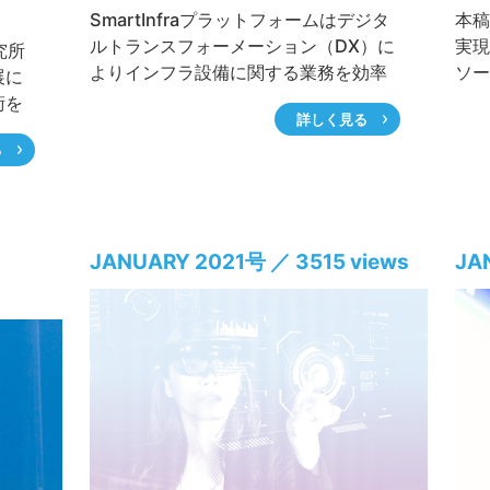
SmartInfraプラットフォームはデジタ
本稿
ルトランスフォーメーション（DX）に
実現
究所
よりインフラ設備に関する業務を効率
ソー
展に
化することを目的に進めているプロジ
社会
術を
詳しく見る
ェクトです。インフラ設備の中で地中
強化
推進
に埋設されている設備を対象に高精度
介し
る
網の
な位置情報（絶対位置）を付与したデ
30
術の
ジタルツインの地中版を整備し、イン
20
提唱し
フラ事業者間で情報共有を図ること
日本
で、今まで人が実施していた業務をデ
成し
の1
8
JANUARY 2021号 ／ 3515 views
JA
ジタル化して類似業務を一元化するな
ット
ど、マンパワーもシェアリングできる
いつ
モデルの実現をめざすとともに、地上
光線
のデジタルツインを加えて防災・減
。本
災、スマートシティなどの分野へ展開
概説
を図りたいと考えています。