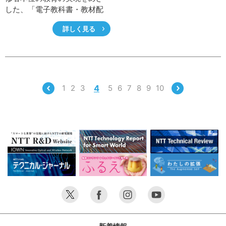
した、「電子教科書・教材配
信サービス」を展開してい
詳しく見る
る。「ICTで学びを新たなステ
ージへ」というビジョンを掲
げて高等教育の高度化・教育
のDX（デジタルトランスフォ
ーメーション）をめざす思い
を金山直博社長に伺った。
1
2
3
4
5
6
7
8
9
10