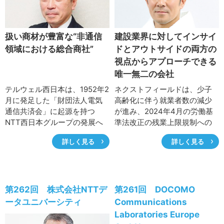
サイトマップ
扱い商材が豊富な“非通信
建設業界に対してインサイ
領域における総合商社”
ドとアウトサイドの両方の
視点からアプローチできる
唯一無二の会社
テルウェル西日本は、1952年2
ネクストフィールドは、少子
月に発足した「財団法人電気
高齢化に伴う就業者数の減少
通信共済会」に起源を持つ
が進み、2024年4月の労働基
NTT西日本グループの発展へ
準法改正の残業上限規制への
貢献するべく事業展開を図っ
対応が必須となる2024年問題
詳しく見る
詳しく見る
ています。2001年4月の独立・
という大きな課題を抱える建
会社設立以来、オフィス物
設業界のDX（デジタルトラン
品・サプライの販売から、清
スフォーメーション）を推進
掃や設備管理、
し、建設業界にイノベーショ
BPO（Business Process
ンをもたらすために設立され
第262回 株式会社NTTデ
第261回 DOCOMO
Outsourcing）サービスへと業
た会社です。「DXの力で建設
ータユニバーシティ
Communications
容を拡大し、“非通信領域にお
業界すべての人たちに、最高
Laboratories Europe
ける総合商社”としてロボット
の場を提供する」というビジ