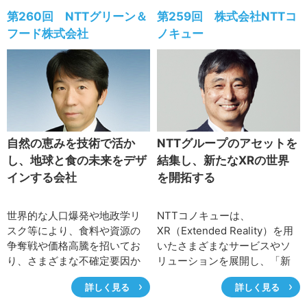
多くの装置で構成されていま
第260回 NTTグリーン＆
第259回 株式会社NTTコ
すが、これらの装置が、国際
フード株式会社
ノキュー
標準と呼ばれる世界共通な規
約・規格に従っていなければ
つながりません。モバイル通
信を中心に国際標準策定（国
際標準化）活動に貢献してい
るDOCOMO Communications
Laboratories Europe GmbHの
自然の恵みを技術で活か
NTTグループのアセットを
田中威津馬（たなかいつま）
し、地球と食の未来をデザ
結集し、新たなXRの世界
所長に、国際標準化活動の中
インする会社
を開拓する
心地である欧州における活動
と、6G（第6世代移動通信シス
テム）、IOWN（Innovative
世界的な人口爆発や地政学リ
NTTコノキューは、
Optical and Wireless
スク等により、食料や資源の
XR（Extended Reality）を用
Network）時代に向けた国際
争奪戦や価格高騰を招いてお
いたさまざまなサービスやソ
標準化への思いを伺いまし
り、さまざまな不確定要因か
リューションを展開し、「新
た。
ら、食の安全保障（フードセ
しいコミュニケーション文化
詳しく見る
詳しく見る
キュリティ）確保の必要性が
の世界の創造」をとおして社
高まっています。また、気候
会課題解決への貢献に取り組