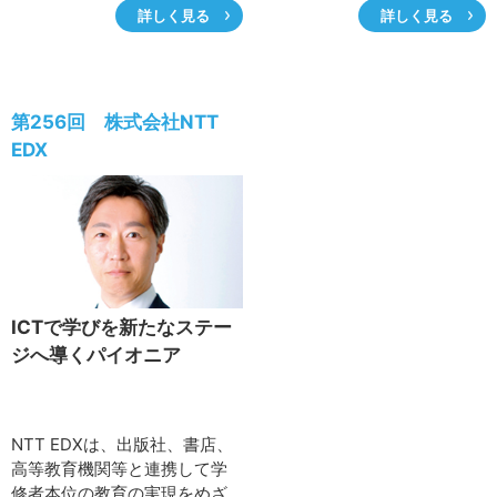
た。
詳しく見る
詳しく見る
人材育成、事故発生時の補償
関連の会合に委員として参加
までを含めたトータルなリス
し、誰もがセキュリティに対
クマネジメントをワンストッ
する意識を持つことが当たり
プで提供している。リスクマ
前の世界になることをめざし
ネジメント事業を通じて地域
ている小山覚社長にその思い
第256回 株式会社NTT
社会発展への貢献をめざす考
を伺った。
EDX
えを白石涼子代表取締役副社
長に伺った。
ICTで学びを新たなステー
ジへ導くパイオニア
NTT EDXは、出版社、書店、
高等教育機関等と連携して学
修者本位の教育の実現をめざ