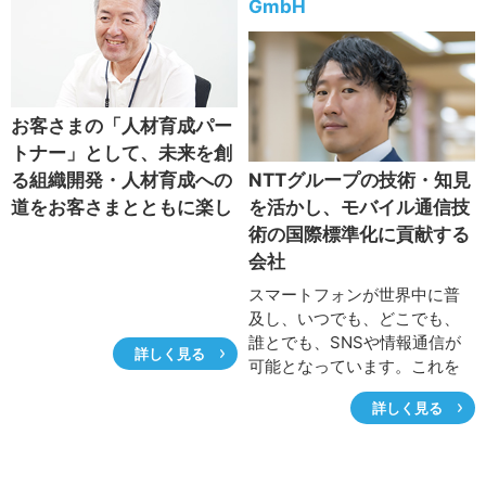
GmbH
を活用したビジネス展開へと
ョンを掲げ、建設業界にかか
進化し続けています。ロボッ
わるすべての人たちに利用さ
トを活用して、清掃関連業界
れるサービスを提供すること
のデジタルトランスフォーメ
をめざし、建設業界全体の発
ーション（DX）に取り組む山
展に貢献したいと語る渡邉文
お客さまの「人材育成パー
田邦裕社長に話を伺いまし
隆副社長に話を伺いました。
トナー」として、未来を創
た。
る組織開発・人材育成への
NTTグループの技術・知見
道をお客さまとともに楽し
を活かし、モバイル通信技
く走りたい
術の国際標準化に貢献する
会社
スマートフォンが世界中に普
及し、いつでも、どこでも、
誰とでも、SNSや情報通信が
詳しく見る
可能となっています。これを
支えているのが5G（第5世代移
詳しく見る
動通信システム）をはじめと
する情報通信ネットワークで
す。情報通信ネットワーク
は、さまざまなベンダによる