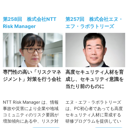
変動による海水温上昇や乱獲
んでいる。コノキュー
等により、従来近海で取れて
（QONOQ）という社名に込め
いた魚が取れなくなる等、水
られた思いと、XRのリーディ
第258回 株式会社NTT
第257回 株式会社エヌ・
産業にも大きな影響を与え始
ングカンパニーをめざす戦略
Risk Manager
エフ・ラボラトリーズ
めています。水産業において
的取り組みを丸山誠治社長に
は、養殖を中心に生産量が飛
伺った。
躍的に増加し、「獲る漁業」
から「育てる漁業」への転換
がみられており、その中で
も、環境や天候等に影響を受
けない「陸上養殖」に注目が
専門性の高い「リスクマネ
高度セキュリティ人材を育
集まっています。そのような
ジメント」対策を行う会社
成し、セキュリティ意識を
中、陸上養殖に品種改良技術
当たり前のものに
（ゲノム編集技術）と情報通
信技術を取り入れ、水産フー
ドチェーンのイノベーション
NTT Risk Manager は、情報
エヌ・エフ・ラボラトリーズ
をめざす会社として設立され
事故や災害により企業や地域
は、PC初心者であっても高度
たNTTグリーン＆フードの久
コミュニティのリスク要因が
セキュリティ人材に育成する
住嘉和社長に、事業展開や地
増加傾向にある中、リスク対
研修プログラムを提供してい
域貢献への想いを伺いまし
策プランの立案・運用支援や
る。公的機関のセキュリティ