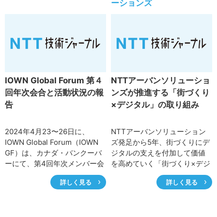
ーションズ
ーチやユーザニーズに寄り添
実証を進めるCPSに加えAPN
った機能・サービス展開、そ
等のネットワークも含めたイ
して今後の展望を紹介しま
ンテグレーションを行うこと
す。
で、ソリューションとして相
乗効果や新たな価値を生み出
しながら、データセンタやス
マートシティ等の分野におけ
IOWN Global Forum 第４
NTTアーバンソリューショ
る新技術の実用化を進めてい
回年次会合と活動状況の報
ンズが推進する「街づくり
ます。
告
×デジタル」の取り組み
2024年4月23〜26日に、
NTTアーバンソリューション
IOWN Global Forum（IOWN
ズ発足から5年、街づくりにデ
GF）は、カナダ・バンクーバ
ジタルの支えを付加して価値
ーにて、第4回年次メンバー会
を高めていく「街づくり×デジ
合を開催しました。世界各国
タル」の取り組みを進めてき
詳しく見る
詳しく見る
から約350名のメンバーが参加
ました。ここでは「街づくり×
し、年間活動実績や計画、ユ
デジタル」を実装した第1号物
ースケースや技術検討の活発
件であるアーバンネット名古
な議論がなされました。4月25
屋ネクスタビルでの取り組み