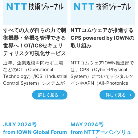
サイトマップ
すべての人が自らの力で制
NTTコムウェアが推進する
御機器・危機を管理できる
CPS powered by IOWNの
世界へ！OT/ICSセキュリ
取り組み
ティリスク可視化サービス
OsecT
近年、企業規模を問わず工場
NTTコムウェアIOWN推進部で
などのOT（Operational
は、CPS（Cyber-Physical
Technology）/ICS（Industrial
System）についてデジタルツ
Control System）システムが
インやAPN（All-Photonics
攻撃される事例が増えてお
Network）等
詳しく見る
詳しく見る
り、セキュリティ対策が急務
IOWN（Innovative Optical
な状況です。その中でNTTコ
and Wireless Network）の技
ミュニケーションズでは、
術要素とロボットを組み合わ
OT/ICSセキュリティリスク可
せ、市場ニーズにこたえる新
視化サービス「OsecT」を提
たなソリューション創出に取
JULY 2024号
MAY 2024号
供しています。本稿では、本
り組んでいます。NTTコムウ
from IOWN Global Forum
from NTTアーバンソリュ
サービスでの私たちのアプロ
ェアのプロダクトを活用して