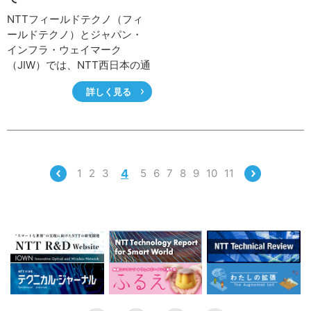
NTTフィールドテクノ（フィ
ールドテクノ）とジャパン・
インフラ・ウェイマーク
（JIW）では、NTT西日本の通
信設備に関する維持メンテナ
詳しく見る
ンス業務を営む過程で得たノ
ウハウを活用した「点検代
行」や、プラットフォームサ
ービス等を活用した「社会イ
ンフラ設備の維持管理・修繕
DX」により社会基盤を支え、
1
2
3
4
5
6
7
8
9
10
11
社会インフラの課題解決・ス
マートシティの実現に向けて
取り組みを加速させていま
す。このたび、2023年8月よ
りこの両社にて、社会インフ
ラ設備の画像データを用いて
AI（人工知能）による台帳整
備・劣化診断を行うクラウド
サービス「Audin AI」の提供を