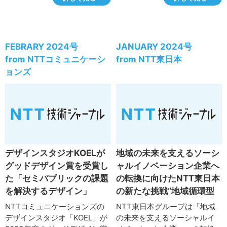
では、ネットワーク故障時の
ズでは、独自に構築した地震
対応を迅速化しサービス品質
観測ネットワークから収集・
を高めることを目的に、人手
蓄積した強震データ（強い地
を介さず運用を行う「ゼロタ
震動の観測データ）とそれら
ッチオペレーション」の実現
を活かした知見を基に構造ヘ
FEBRARY 2024号
JANUARY 2024号
に向けた取り組みを進めてい
ルスモニタリングシステムを
from NTTコミュニケーシ
from NTT東日本
ます。作業単位で自動化する
開発、建物安全度判定サポー
ョンズ
ツール群と、各ツールを連携
トサービス「揺れモニ
させる判断エンジンを開発・
<sup>®</sup>」として提供
導入し、ネットワーク装置故
しています。ここでは、「揺
障の約5割に対して自動化を実
れモニ<sup>®</sup>」の概
現しました。
要と近年のトピックについて
紹介するとともに、今後の展
開について報告します。
デザインスタジオKOELが
地域の未来を支えるソーシ
グッドデザイン賞を受賞し
ャルイノベーション企業へ
た「セミパブリックの課題
の転換に向けたNTT東日本
を解決するデザイン」
の新たな挑戦“地域循環型
ミライ研究所”
NTTコミュニケーションズの
NTT東日本グループは「地域
デザインスタジオ「KOEL」が
の未来を支えるソーシャルイ