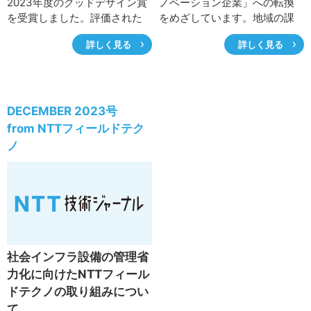
2023年度のグッドデザイン賞
ノベーション企業」への転換
を受賞しました。評価された
をめざしています。地域の課
のは「大企業にてセミパブリ
題に向き合ってきたNTT東日
詳しく見る
詳しく見る
ック領域における課題解決を
本がさらに地域活性化を加速
行う組織」としてのKOELの活
させるため、2023年2月に新
動内容でした。ここでは、プ
組織「地域循環型ミライ研究
ロダクトやサービスではなく
所」（ミライ研）を設置しま
企業内の一組織が受賞に至っ
した。ミライ研では、日本各
DECEMBER 2023号
た背景、心疾患患者の運動習
地にあるさまざまな資産や資
from NTTフィールドテク
慣獲得支援サービス「みえる
源、地域の魅力を活かして、
ノ
リハビリ」デザイン事例から
ヒト・モノ・カネ・データが
KOELが手掛けたデザイン手法
循環して新たな地域価値を創
とキーワードである「セミパ
り出す地域循環型社会の構築
ブリック」を解き明かしま
に取り組んでいます。
す。
社会インフラ設備の管理省
力化に向けたNTTフィール
ドテクノの取り組みについ
て