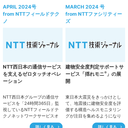
日には、IOWN GF主催の初め
や、NTTグループと連携した
APRIL 2024号
MARCH 2024 号
ての一般公開イベントである
将来の街づくりに向けた実証
from NTTフィールドテク
from NTTファシリティー
FUTURESも開催し、IOWN技
について紹介するとともに、
ノ
ズ
術の重要性や展開について講
IOWN（Innovative Optical
演がありました。ここでは本
and Wireless Network）も活
会合の模様と合わせて最近の
用した今後の日比谷や品川に
活動状況について報告しま
向けた取り組みについて述べ
す。
ます。
NTT西日本の通信サービス
建物安全度判定サポートサ
®
を支えるゼロタッチオペレ
ービス「揺れモニ
」の展
ーション
開
NTT西日本グループの通信サ
東日本大震災をきっかけとし
ービスを「24時間365日」監
て、地震後に建物安全度を評
視しているNTTフィールドテ
価する構造ヘルスモニタリン
クノネットワークサービスオ
グが注目を集めるようになり
ペレーションセンタ（NSOC）
ました。NTTファシリティー
詳しく見る
詳しく見る