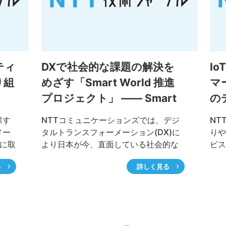
ティ
DXで社会的な課題の解決を
I
り組
めざす「Smart World 推進
マ
プロジェクト」 ―― Smart
の
FactoryとSmart Healthcare
メ
保す
NTTコミュニケーションズでは、デジ
NT
メー
タルトランスフォーメーション(DX)に
りや
Xに取
より日本が今、直面している社会的な
ビス
べき
課題の解決をめざす「Smart World推
これ
る
詳しく見る
を交
進プロジェクト」を全社横断で展開し
に業
時の
ています。7つの注力カテゴリ(Smart
う、I
Factory、Smart Healthcare、Smart
知能)
Education、Smart City、Smart
Au
Workstyle、Smart Mobility、Smart
れ、