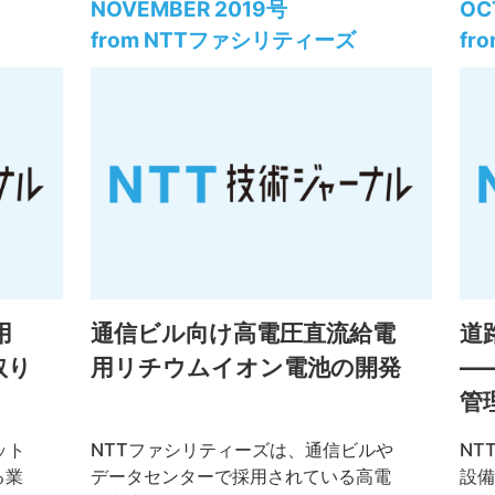
Customer Experience)の中から今回
ョン
NOVEMBER 2019号
OC
はSmart FactoryとSmart Healthcare
す。
from NTTファシリティーズ
fr
の取り組みと、それらを支える技術を
みと
紹介します。
ン業
た点
きま
した
保全
を紹
用
通信ビル向け高電圧直流給電
道
取り
用リチウムイオン電池の開発
―
管
ット
NTTファシリティーズは、通信ビルや
NT
る業
データセンターで採用されている高電
設備