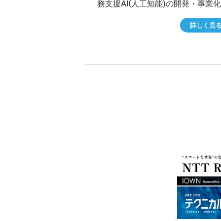
務支援AI(人工知能)の開発・事業
り組んでいます。そのユースケース
詳しく見
つとして、営業担当者がSFA(営業
システム)への業務報告を支援・効
する営業支援BOTがあります。今
営業支援BOTと業務プロセスを可
化・分析する手法であるプロセス
ニングを組み合わせた業務改善の
組みについて紹介します。