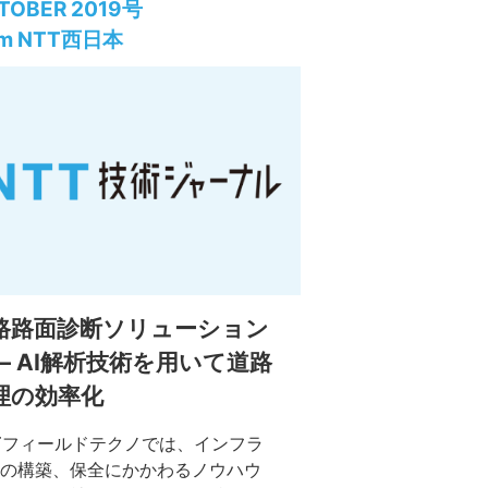
(DX) 」の推進に取り組んでいま
TOBER 2019号
これまで社内業務へのDXの取り組
om NTT西日本
して、RPAを用いたオペレーショ
務の自動化やAIの画像識別を用い
検業務の効率化などに取り組んで
した。ここではIoTデバイスを活用
通信ビルのスマート化による設備
業務へのDX実現に向けた取り組み
介します。
路路面診断ソリューション
― AI解析技術を用いて道路
理の効率化
Tフィールドテクノでは、インフラ
の構築、保全にかかわるノウハウ