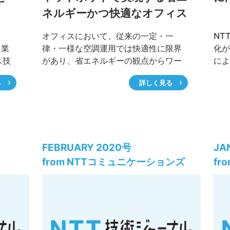
ネルギーかつ快適なオフィス
空調制御
オフィスにおいて、従来の一定・一
NT
た業
律・一様な空調運用では快適性に限界
化が
ス技
があり、省エネルギーの観点からワー
によ
どデ
カーに我慢を強いる傾向にあります。
る企
る
詳しく見る
NTTファシリティーズでは、個人のス
ざし
．ア
マートフォンのSNSチャットアプリを
では
C）
通じてオフィスの空調を制御できるシ
題と
デス
ステムを構築し、ユーザに空調温度を
決に
携し
操作させることで、省エネルギー性を
おり
．こ
損なうことなく、ワーカーの快適性や
フィ
FEBRUARY 2020号
JA
満足感が高まることを確認しました。
Co
from NTTコミュニケーションズ
fr
価値