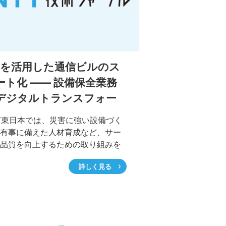
oTを活用した通信ビルのス
ート化 ―― 設備保全業務
デジタルトランスフォー
ーション推進
T東日本では、災害に強い設備づく
有事に備えた人材育成など、サー
品質を向上するための取り組みを
まで行ってきました。近年、さら
詳しく見る
務を高品質かつ効率的に行えるよ
oT(Internet of Things)、AI(人工
、RPA(Robotic Process
tomation)などの最新技術を取り入
「デジタルトランスフォーメーシ