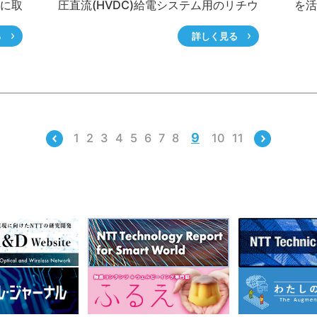
化に取
圧直流(HVDC)給電システム用のリチウ
を活
の1
ムイオン電池を開発しました。従来停
ーマ
る
詳しく見る
支援
電バックアップ用として使用してきた
きま
率化
制御弁式(シール)鉛蓄電池よりも設置
ソリ
回、
スペースを削減でき、また、放電可能
抱え
視
時間の算出や警報機能など便利な機能
点検
マイ
を有します。同時に、通信ビル導入時
NT
取り
に要求される高い耐震、EMC性能目標
技術
9
1
2
3
4
5
6
7
8
10
11
を達成しました。ここでは、安全性、
立す
信頼性、そして利便性に優れたリチウ
路の
ムイオン電池の開発について紹介しま
す。