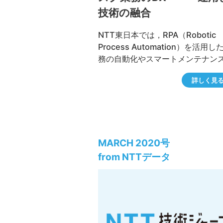
技術の融合
NTT東日本では，RPA（Robotic
Process Automation）を活用し
務の自動化やスマートメンテナン
術を活用した点検業務の効率化な
詳しく見
ジタルトランスフォーメーション
（DX）の推進に取り組んでいます
クセスオペレーションセンタ（AO
では，システム開発業務やヘルプ
ク業務においてNTTの研究所と連
てDXの取り組みを推進しています
MARCH 2020号
こでは，その一例を紹介します．
from NTTデータ