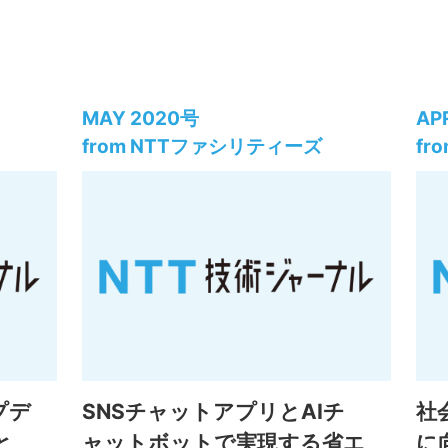
MAY 2020号
AP
from NTTファシリティーズ
fr
プデ
SNSチャットアプリとAIチ
社
と
ャットボットで実現する省エ
に