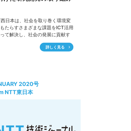
T西日本は、社会を取り巻く環境変
もたらすさまざまな課題をICT活用
って解決し、社会の発展に貢献す
業(ソーシャルICTパイオニア)をめ
詳しく見る
ています。NTT西日本R&Dセンタ
、社会課題やビジネスユーザの課
積極的に向き合うことで、その解
向けた応用的研究開発を推進して
、事業に密着したトライアルや実
ールドでのPoC(Proof of
NUARY 2020号
ncept)などを通して、お客さまへの
om NTT東日本
提供をめざしています。