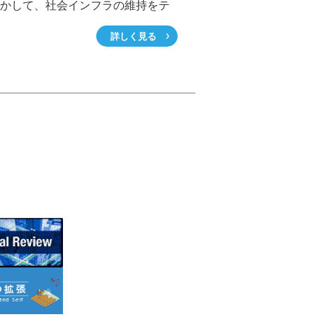
かして、社会インフラの維持をテ
に新規ビジネス創出に取り組んで
詳しく見る
した。今回紹介する道路路面診断
ューションでは、全国の自治体が
る大きな課題である、道路の舗装
にかかるコストと労力に対して、
Tグループの保有するAI(人工知能)
等を活用し、新たな点検手法を確
ることで、低コストで効率的な道
点検を実現させました。