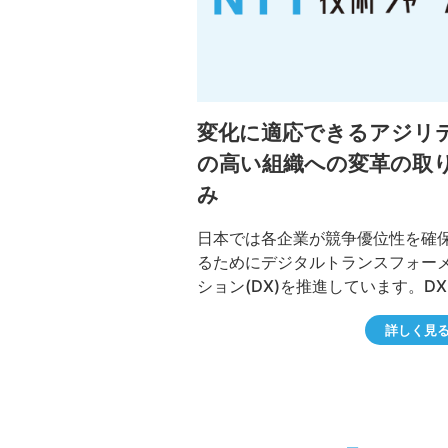
変化に適応できるアジリ
の高い組織への変革の取
み
日本では各企業が競争優位性を確
るためにデジタルトランスフォー
ション(DX)を推進しています。D
り組むためには組織として何をす
詳しく見
なのか、NTTデータの取り組み例
えながら重要な考え方や組織運営
ポイントを紹介します。